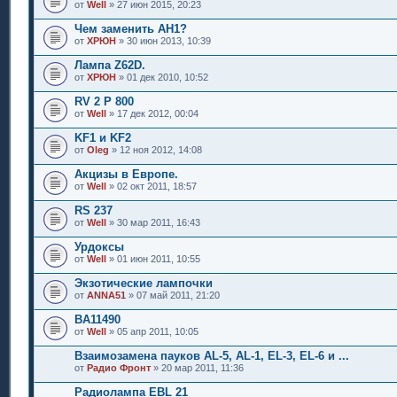
от
Well
» 27 июн 2015, 20:23
Чем заменить АН1?
от
ХРЮН
» 30 июн 2013, 10:39
Лампа Z62D.
от
ХРЮН
» 01 дек 2010, 10:52
RV 2 P 800
от
Well
» 17 дек 2012, 00:04
KF1 и KF2
от
Oleg
» 12 ноя 2012, 14:08
Акцизы в Европе.
от
Well
» 02 окт 2011, 18:57
RS 237
от
Well
» 30 мар 2011, 16:43
Урдоксы
от
Well
» 01 июн 2011, 10:55
Экзотические лампочки
от
ANNA51
» 07 май 2011, 21:20
BA11490
от
Well
» 05 апр 2011, 10:05
Взаимозамена пауков AL-5, AL-1, EL-3, EL-6 и ...
от
Радио Фронт
» 20 мар 2011, 11:36
Радиолампа EBL 21