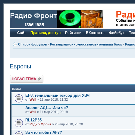
Сайт
Правила, доступ
Рейтинги
ВКонтакте
Фейсбук
Те
Список форумов
‹
Реставрационно-восстановительный блок
‹
Радио
Европы
Новая тема
ТЕМЫ
EF8: гениальный гексод для УВЧ
от
Well
» 12 апр 2018, 21:32
Аналог АД1... Или че?
от
Well
» 11 мар 2011, 20:19
RL12P35
от
Радио Фронт
» 25 апр 2018, 23:28
За что любят AF7?