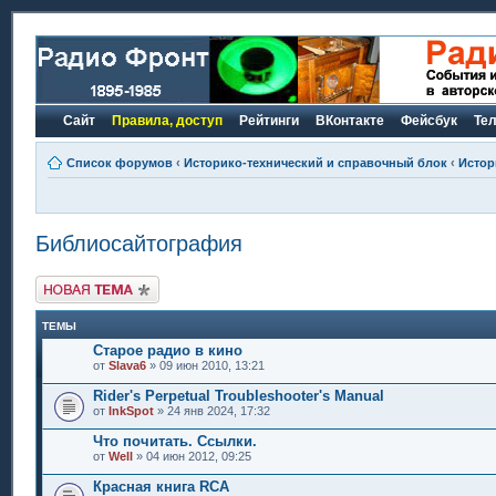
Сайт
Правила, доступ
Рейтинги
ВКонтакте
Фейсбук
Те
Список форумов
‹
Историко-технический и справочный блок
‹
Истор
Библиосайтография
Новая тема
ТЕМЫ
Старое радио в кино
от
Slava6
» 09 июн 2010, 13:21
Rider's Perpetual Troubleshooter's Manual
от
InkSpot
» 24 янв 2024, 17:32
Что почитать. Ссылки.
от
Well
» 04 июн 2012, 09:25
Красная книга RCA