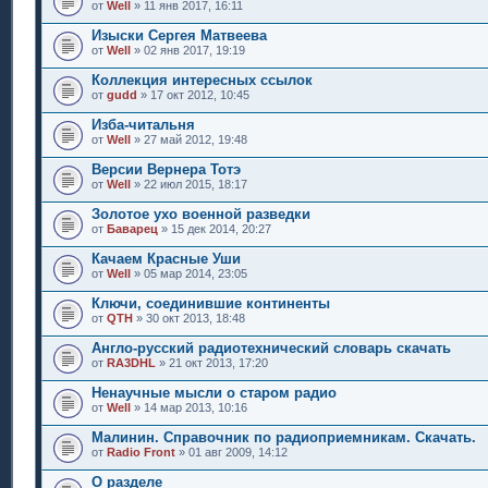
от
Well
» 11 янв 2017, 16:11
Изыски Сергея Матвеева
от
Well
» 02 янв 2017, 19:19
Коллекция интересных ссылок
от
gudd
» 17 окт 2012, 10:45
Изба-читальня
от
Well
» 27 май 2012, 19:48
Версии Вернера Тотэ
от
Well
» 22 июл 2015, 18:17
Золотое ухо военной разведки
от
Баварец
» 15 дек 2014, 20:27
Качаем Красные Уши
от
Well
» 05 мар 2014, 23:05
Ключи, соединившие континенты
от
QTH
» 30 окт 2013, 18:48
Англо-русский радиотехнический словарь скачать
от
RA3DHL
» 21 окт 2013, 17:20
Ненаучные мысли о старом радио
от
Well
» 14 мар 2013, 10:16
Малинин. Справочник по радиоприемникам. Скачать.
от
Radio Front
» 01 авг 2009, 14:12
О разделе