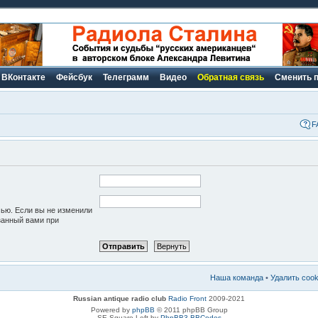
ВКонтакте
Фейсбук
Телеграмм
Видео
Обратная связь
Сменить 
F
сью. Если вы не изменили
азанный вами при
Наша команда
•
Удалить coo
Russian antique radio club
Radio Front
2009-2021
Powered by
phpBB
© 2011 phpBB Group
SE Square Left by
PhpBB3 BBCodes