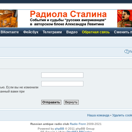
ВКонтакте
Фейсбук
Телеграмм
Видео
Обратная связь
Сменить 
F
сью. Если вы не изменили
азанный вами при
Наша команда
•
Удалить coo
Russian antique radio club
Radio Front
2009-2021
Powered by
phpBB
© 2011 phpBB Group
SE Square Left by
PhpBB3 BBCodes