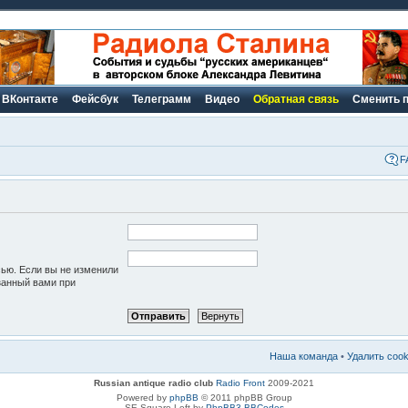
ВКонтакте
Фейсбук
Телеграмм
Видео
Обратная связь
Сменить 
F
сью. Если вы не изменили
азанный вами при
Наша команда
•
Удалить coo
Russian antique radio club
Radio Front
2009-2021
Powered by
phpBB
© 2011 phpBB Group
SE Square Left by
PhpBB3 BBCodes