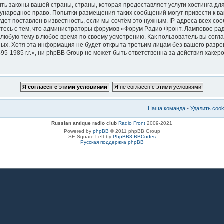
ть законы вашей страны, страны, которая предоставляет услуги хостинга д
ждународное право. Попытки размещения таких сообщений могут привести к 
дет поставлен в известность, если мы сочтём это нужным. IP-адреса всех с
тесь с тем, что администраторы форумов «Форум Радио Фронт. Ламповое радио
 любую тему в любое время по своему усмотрению. Как пользователь вы согла
ных. Хотя эта информация не будет открыта третьим лицам без вашего раз
5-1985 г.г.», ни phpBB Group не может быть ответственна за действия хакеро
Наша команда
•
Удалить coo
Russian antique radio club
Radio Front
2009-2021
Powered by
phpBB
© 2011 phpBB Group
SE Square Left by
PhpBB3 BBCodes
Русская поддержка phpBB