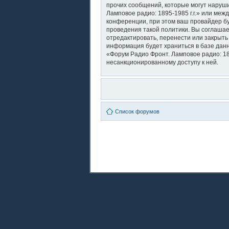
прочих сообщений, которые могут наруши
Ламповое радио: 1895-1985 г.г.» или ме
конференции, при этом ваш провайдер бу
проведения такой политики. Вы соглашае
отредактировать, перенести или закрыть
информация будет храниться в базе дан
«Форум Радио Фронт. Ламповое радио: 189
несанкционированному доступу к ней.
Список форумов