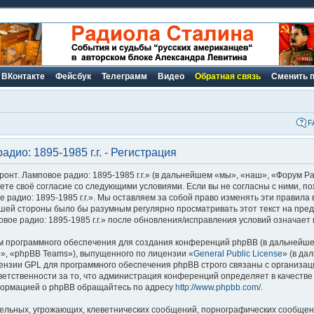
ВКонтакте
Фейсбук
Телеграмм
Видео
Обратная связь
Сменить 
F
дио: 1895-1985 г.г. - Регистрация
нт. Ламповое радио: 1895-1985 г.г.» (в дальнейшем «мы», «наш», «Форум Р
ерждаете своё согласие со следующими условиями. Если вы не согласны с ними, 
радио: 1895-1985 г.г.». Мы оставляем за собой право изменять эти правила 
вашей стороны было бы разумным регулярно просматривать этот текст на пред
ое радио: 1895-1985 г.г.» после обновления/исправления условий означает 
 программного обеспечения для создания конференций phpBB (в дальнейше
», «phpBB Teams»), выпущенного по лицензии «
General Public License
» (в да
ензии GPL для программного обеспечения phpBB строго связаны с организац
ветственности за то, что администрация конференций определяет в качестве
формацией о phpBB обращайтесь по адресу
http://www.phpbb.com/
.
ельных, угрожающих, клеветнических сообщений, порнографических сообщени