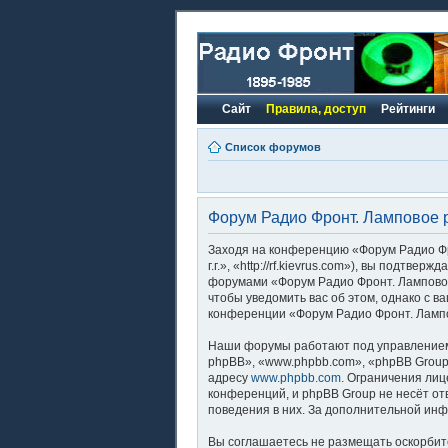
Сайт
Правила, доступ
Рейтинги
Список форумов
Форум Радио Фронт. Ламповое ра
Заходя на конференцию «Форум Радио Фро
г.г.», «http://rf.kievrus.com»), вы подтв
форумами «Форум Радио Фронт. Ламповое 
чтобы уведомить вас об этом, однако с 
конференции «Форум Радио Фронт. Лампов
Наши форумы работают под управлением
phpBB», «www.phpbb.com», «phpBB Group
адресу
www.phpbb.com
. Ограничения лиц
конференций, и phpBB Group не несёт от
поведения в них. За дополнительной ин
Вы соглашаетесь не размещать оскорбит