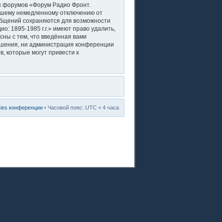
ля форумов «Форум Радио Фронт.
вашему немедленному отключению от
ообщений сохраняются для возможности
: 1895-1985 г.г.» имеют право удалить,
сны с тем, что введённая вами
решения, ни администрация конференции
в, которые могут привести к
kies конференции
• Часовой пояс: UTC + 4 часа