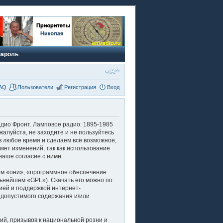
пароль
AQ
Пользователи
Регистрация
Вход
адио Фронт. Ламповое радио: 1895-1985
пожалуйста, не заходите и не пользуйтесь
в любое время и сделаем всё возможное,
мет изменений, так как использование
ваше согласие с ними.
м «они», «программное обеспечение
льнейшем «GPL»). Скачать его можно по
ией и поддержкой интернет-
 допустимого содержания и/или
й, призывов к национальной розни и