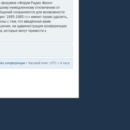
ля форумов «Форум Радио Фронт.
вашему немедленному отключению от
ообщений сохраняются для возможности
: 1895-1985 г.г.» имеют право удалить,
сны с тем, что введённая вами
решения, ни администрация конференции
в, которые могут привести к
kies конференции
• Часовой пояс: UTC + 4 часа