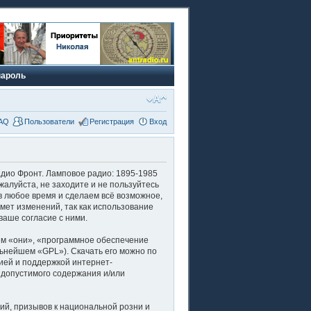
пароль
AQ
Пользователи
Регистрация
Вход
адио Фронт. Ламповое радио: 1895-1985
пожалуйста, не заходите и не пользуйтесь
в любое время и сделаем всё возможное,
мет изменений, так как использование
ваше согласие с ними.
м «они», «программное обеспечение
льнейшем «GPL»). Скачать его можно по
ией и поддержкой интернет-
 допустимого содержания и/или
й, призывов к национальной розни и