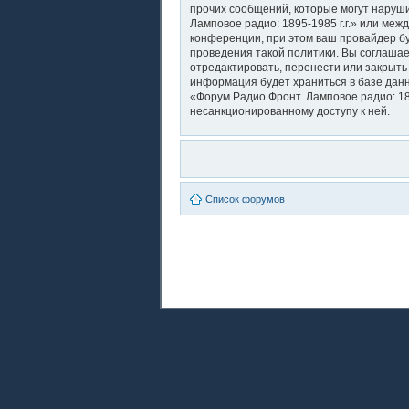
прочих сообщений, которые могут наруши
Ламповое радио: 1895-1985 г.г.» или ме
конференции, при этом ваш провайдер бу
проведения такой политики. Вы соглашае
отредактировать, перенести или закрыть
информация будет храниться в базе дан
«Форум Радио Фронт. Ламповое радио: 189
несанкционированному доступу к ней.
Список форумов