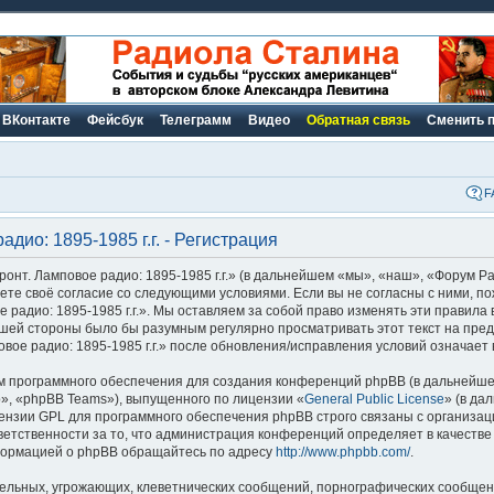
ВКонтакте
Фейсбук
Телеграмм
Видео
Обратная связь
Сменить 
F
дио: 1895-1985 г.г. - Регистрация
нт. Ламповое радио: 1895-1985 г.г.» (в дальнейшем «мы», «наш», «Форум Р
ерждаете своё согласие со следующими условиями. Если вы не согласны с ними, 
радио: 1895-1985 г.г.». Мы оставляем за собой право изменять эти правила 
вашей стороны было бы разумным регулярно просматривать этот текст на пред
ое радио: 1895-1985 г.г.» после обновления/исправления условий означает 
 программного обеспечения для создания конференций phpBB (в дальнейше
», «phpBB Teams»), выпущенного по лицензии «
General Public License
» (в да
ензии GPL для программного обеспечения phpBB строго связаны с организац
ветственности за то, что администрация конференций определяет в качестве
формацией о phpBB обращайтесь по адресу
http://www.phpbb.com/
.
ельных, угрожающих, клеветнических сообщений, порнографических сообщени