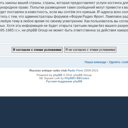
ть законы вашей страны, страны, которая предоставляет услуги хостинга д
ждународное право. Попытки размещения таких сообщений могут привести к 
дет поставлен в известность, если мы сочтём это нужным. IP-адреса всех с
тесь с тем, что администраторы форумов «Форум Радио Фронт. Ламповое радио
 любую тему в любое время по своему усмотрению. Как пользователь вы согла
ных. Хотя эта информация не будет открыта третьим лицам без вашего раз
5-1985 г.г.», ни phpBB Group не может быть ответственна за действия хакеро
Наша команда
•
Удалить coo
Russian antique radio club
Radio Front
2009-2021
Powered by
phpBB
© 2011 phpBB Group
SE Square Left by
PhpBB3 BBCodes
Русская поддержка phpBB