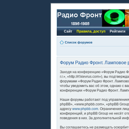
Сайт
Правила, доступ
Рейтинги
Список форумов
Форум Радио Фронт. Ламповое ра
Заходя на конференцию «Форум Радио Фро
г.г.», «http://rf.kievrus.com»), вы подтв
форумами «Форум Радио Фронт. Ламповое 
чтобы уведомить вас об этом, однако с 
конференции «Форум Радио Фронт. Лампов
Наши форумы работают под управлением
phpBB», «www.phpbb.com», «phpBB Group
адресу
www.phpbb.com
. Ограничения лиц
конференций, и phpBB Group не несёт от
поведения в них. За дополнительной ин
Вы соглашаетесь не размещать оскорбит