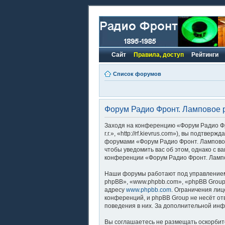
Сайт
Правила, доступ
Рейтинги
Список форумов
Форум Радио Фронт. Ламповое ра
Заходя на конференцию «Форум Радио Фро
г.г.», «http://rf.kievrus.com»), вы подтв
форумами «Форум Радио Фронт. Ламповое 
чтобы уведомить вас об этом, однако с 
конференции «Форум Радио Фронт. Лампов
Наши форумы работают под управлением
phpBB», «www.phpbb.com», «phpBB Group
адресу
www.phpbb.com
. Ограничения лиц
конференций, и phpBB Group не несёт от
поведения в них. За дополнительной ин
Вы соглашаетесь не размещать оскорбит