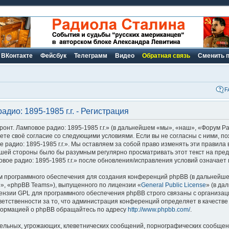
ВКонтакте
Фейсбук
Телеграмм
Видео
Обратная связь
Сменить 
F
дио: 1895-1985 г.г. - Регистрация
нт. Ламповое радио: 1895-1985 г.г.» (в дальнейшем «мы», «наш», «Форум Р
ерждаете своё согласие со следующими условиями. Если вы не согласны с ними, 
радио: 1895-1985 г.г.». Мы оставляем за собой право изменять эти правила 
вашей стороны было бы разумным регулярно просматривать этот текст на пред
ое радио: 1895-1985 г.г.» после обновления/исправления условий означает 
 программного обеспечения для создания конференций phpBB (в дальнейше
», «phpBB Teams»), выпущенного по лицензии «
General Public License
» (в да
ензии GPL для программного обеспечения phpBB строго связаны с организац
ветственности за то, что администрация конференций определяет в качестве
формацией о phpBB обращайтесь по адресу
http://www.phpbb.com/
.
ельных, угрожающих, клеветнических сообщений, порнографических сообщени