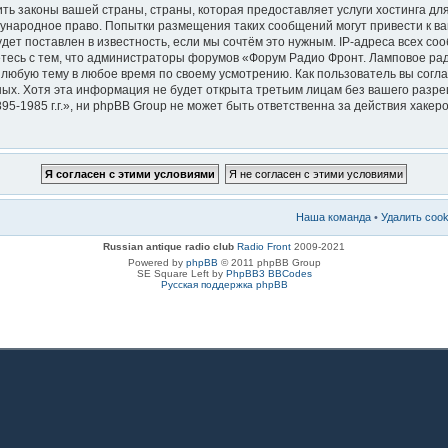
ть законы вашей страны, страны, которая предоставляет услуги хостинга д
ждународное право. Попытки размещения таких сообщений могут привести к 
дет поставлен в известность, если мы сочтём это нужным. IP-адреса всех с
тесь с тем, что администраторы форумов «Форум Радио Фронт. Ламповое радио
 любую тему в любое время по своему усмотрению. Как пользователь вы согла
ных. Хотя эта информация не будет открыта третьим лицам без вашего раз
5-1985 г.г.», ни phpBB Group не может быть ответственна за действия хакеро
Наша команда
•
Удалить coo
Russian antique radio club
Radio Front
2009-2021
Powered by
phpBB
© 2011 phpBB Group
SE Square Left by
PhpBB3 BBCodes
Русская поддержка phpBB