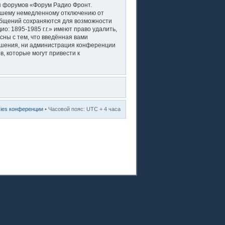
ля форумов «Форум Радио Фронт.
вашему немедленному отключению от
ообщений сохраняются для возможности
: 1895-1985 г.г.» имеют право удалить,
сны с тем, что введённая вами
решения, ни администрация конференции
в, которые могут привести к
kies конференции
• Часовой пояс: UTC + 4 часа