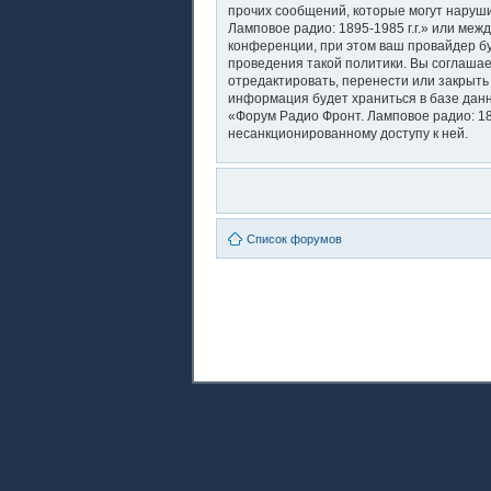
прочих сообщений, которые могут наруши
Ламповое радио: 1895-1985 г.г.» или ме
конференции, при этом ваш провайдер бу
проведения такой политики. Вы соглашае
отредактировать, перенести или закрыть
информация будет храниться в базе дан
«Форум Радио Фронт. Ламповое радио: 189
несанкционированному доступу к ней.
Список форумов