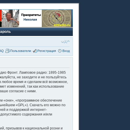
пароль
AQ
Пользователи
Регистрация
Вход
адио Фронт. Ламповое радио: 1895-1985
пожалуйста, не заходите и не пользуйтесь
в любое время и сделаем всё возможное,
мет изменений, так как использование
ваше согласие с ними.
м «они», «программное обеспечение
льнейшем «GPL»). Скачать его можно по
ией и поддержкой интернет-
 допустимого содержания и/или
й, призывов к национальной розни и