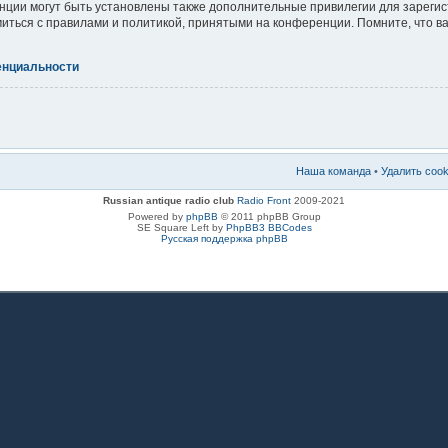
ции могут быть установлены также дополнительные привилегии для зареги
миться с правилами и политикой, принятыми на конференции. Помните, что 
енциальности
Наша команда
•
Удалить coo
Russian antique radio club
Radio Front
2009-2021
Powered by
phpBB
© 2011 phpBB Group
SE Square Left by
PhpBB3 BBCodes
Русская поддержка phpBB