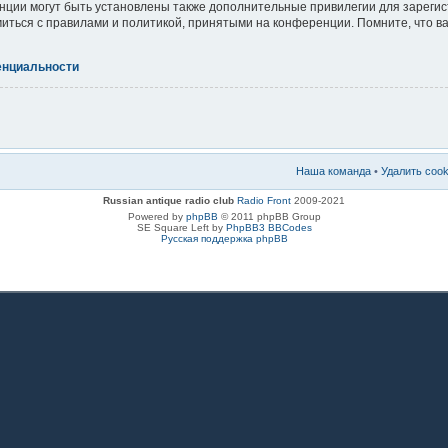
ции могут быть установлены также дополнительные привилегии для зареги
миться с правилами и политикой, принятыми на конференции. Помните, что 
енциальности
Наша команда
•
Удалить coo
Russian antique radio club
Radio Front
2009-2021
Powered by
phpBB
© 2011 phpBB Group
SE Square Left by
PhpBB3 BBCodes
Русская поддержка phpBB