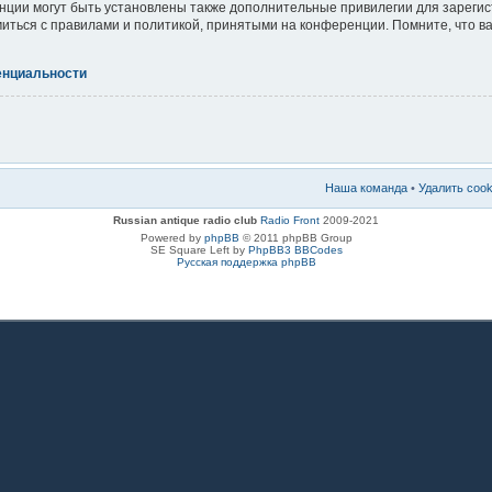
ции могут быть установлены также дополнительные привилегии для зареги
миться с правилами и политикой, принятыми на конференции. Помните, что 
енциальности
Наша команда
•
Удалить coo
Russian antique radio club
Radio Front
2009-2021
Powered by
phpBB
© 2011 phpBB Group
SE Square Left by
PhpBB3 BBCodes
Русская поддержка phpBB