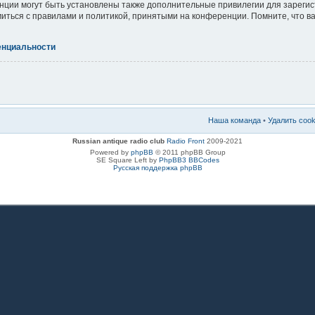
ции могут быть установлены также дополнительные привилегии для зареги
миться с правилами и политикой, принятыми на конференции. Помните, что 
енциальности
Наша команда
•
Удалить coo
Russian antique radio club
Radio Front
2009-2021
Powered by
phpBB
© 2011 phpBB Group
SE Square Left by
PhpBB3 BBCodes
Русская поддержка phpBB