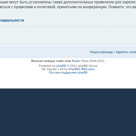
ции могут быть установлены также дополнительные привилегии для зареги
миться с правилами и политикой, принятыми на конференции. Помните, что 
енциальности
Наша команда
•
Удалить coo
Russian antique radio club
Radio Front
2009-2021
Powered by
phpBB
© 2011 phpBB Group
SE Square Left by
PhpBB3 BBCodes
Русская поддержка phpBB