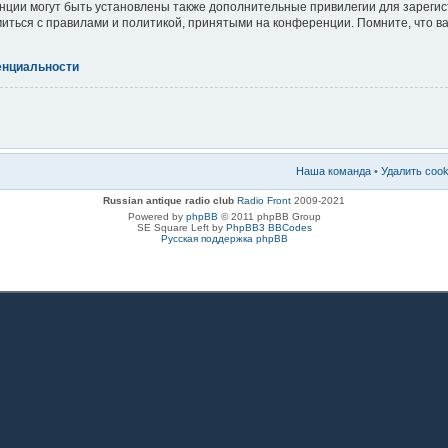
ции могут быть установлены также дополнительные привилегии для зареги
миться с правилами и политикой, принятыми на конференции. Помните, что 
енциальности
Наша команда
•
Удалить coo
Russian antique radio club
Radio Front
2009-2021
Powered by
phpBB
© 2011 phpBB Group
SE Square Left by
PhpBB3 BBCodes
Русская поддержка phpBB