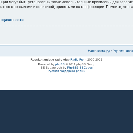
ции могут быть установлены также дополнительные привилегии для зареги
миться с правилами и политикой, принятыми на конференции. Помните, что 
енциальности
Наша команда
•
Удалить coo
Russian antique radio club
Radio Front
2009-2021
Powered by
phpBB
© 2011 phpBB Group
SE Square Left by
PhpBB3 BBCodes
Русская поддержка phpBB