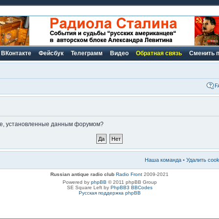
ВКонтакте
Фейсбук
Телеграмм
Видео
Обратная связь
Сменить 
F
kie, установленные данным форумом?
Наша команда
•
Удалить coo
Russian antique radio club
Radio Front
2009-2021
Powered by
phpBB
© 2011 phpBB Group
SE Square Left by
PhpBB3 BBCodes
Русская поддержка phpBB