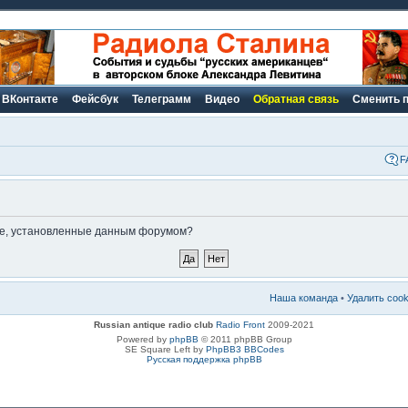
ВКонтакте
Фейсбук
Телеграмм
Видео
Обратная связь
Сменить 
F
kie, установленные данным форумом?
Наша команда
•
Удалить coo
Russian antique radio club
Radio Front
2009-2021
Powered by
phpBB
© 2011 phpBB Group
SE Square Left by
PhpBB3 BBCodes
Русская поддержка phpBB