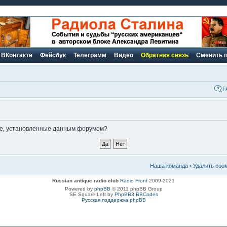
ВКонтакте
Фейсбук
Телеграмм
Видео
Обратная связь
Сменить 
F
kie, установленные данным форумом?
Наша команда
•
Удалить coo
Russian antique radio club
Radio Front
2009-2021
Powered by
phpBB
© 2011 phpBB Group
SE Square Left by
PhpBB3 BBCodes
Русская поддержка phpBB