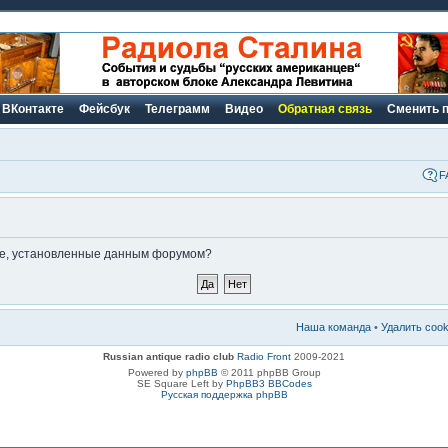
ВКонтакте
Фейсбук
Телеграмм
Видео
Обратная связь
Сменить 
F
kie, установленные данным форумом?
Наша команда
•
Удалить coo
Russian antique radio club
Radio Front
2009-2021
Powered by
phpBB
© 2011 phpBB Group
SE Square Left by
PhpBB3 BBCodes
Русская поддержка phpBB