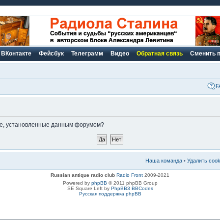
ВКонтакте
Фейсбук
Телеграмм
Видео
Обратная связь
Сменить 
F
kie, установленные данным форумом?
Наша команда
•
Удалить coo
Russian antique radio club
Radio Front
2009-2021
Powered by
phpBB
© 2011 phpBB Group
SE Square Left by
PhpBB3 BBCodes
Русская поддержка phpBB