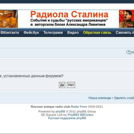
ВКонтакте
Фейсбук
Телеграмм
Видео
Обратная связь
Сменить 
F
kie, установленные данным форумом?
Наша команда
•
Удалить coo
Russian antique radio club
Radio Front
2009-2021
Powered by
phpBB
© 2011 phpBB Group
SE Square Left by
PhpBB3 BBCodes
Русская поддержка phpBB