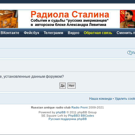
ВКонтакте
Фейсбук
Телеграмм
Видео
Обратная связь
Сменить 
F
kie, установленные данным форумом?
Наша команда
•
Удалить coo
Russian antique radio club
Radio Front
2009-2021
Powered by
phpBB
© 2011 phpBB Group
SE Square Left by
PhpBB3 BBCodes
Русская поддержка phpBB