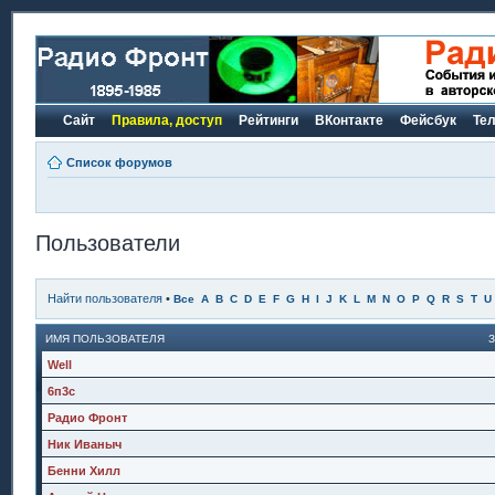
Сайт
Правила, доступ
Рейтинги
ВКонтакте
Фейсбук
Те
Список форумов
Пользователи
Найти пользователя
•
Все
A
B
C
D
E
F
G
H
I
J
K
L
M
N
O
P
Q
R
S
T
U
ИМЯ ПОЛЬЗОВАТЕЛЯ
Well
6п3с
Радио Фронт
Ник Иваныч
Бенни Хилл