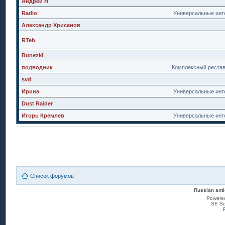
Андрей Н
Radio
Универсальные инт
Александр Хрисанов
RTeh
Bunezki
подводник
Комплексный реста
svd
Ирина
Универсальные инт
Dust Raider
Игорь Кремлев
Универсальные инт
Список форумов
Russian anti
Powere
SE Sq