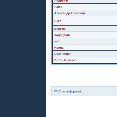
Андрей Н
Radio
Александр Хрисанов
RTeh
Bunezki
подводник
svd
Ирина
Dust Raider
Игорь Кремлев
Список форумов