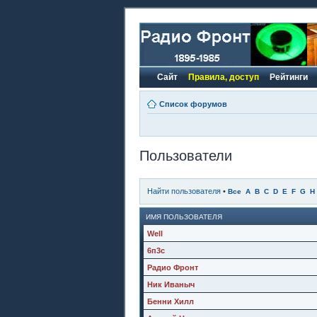
Сайт
Правила, доступ
Рейтинги
Список форумов
Пользователи
Найти пользователя
•
Все
A
B
C
D
E
F
G
H
ИМЯ ПОЛЬЗОВАТЕЛЯ
Well
6п3с
Радио Фронт
Ник Иваныч
Бенни Хилл