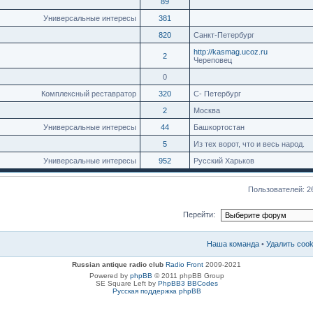
89
Универсальные интересы
381
820
Санкт-Петербург
http://kasmag.ucoz.ru
2
Череповец
0
Комплексный реставратор
320
С- Петербург
2
Москва
Универсальные интересы
44
Башкортостан
5
Из тех ворот, что и весь народ.
Универсальные интересы
952
Русский Харьков
Пользователей: 2
Перейти:
Наша команда
•
Удалить coo
Russian antique radio club
Radio Front
2009-2021
Powered by
phpBB
© 2011 phpBB Group
SE Square Left by
PhpBB3 BBCodes
Русская поддержка phpBB