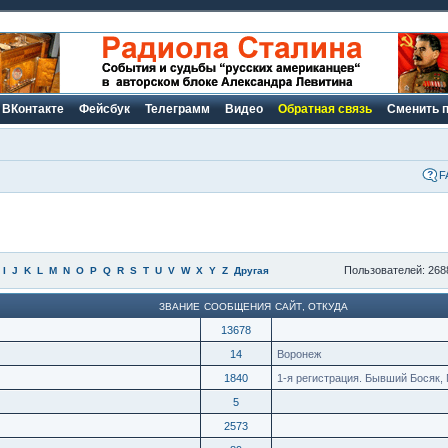
ВКонтакте
Фейсбук
Телеграмм
Видео
Обратная связь
Сменить 
F
Пользователей: 268
I
J
K
L
M
N
O
P
Q
R
S
T
U
V
W
X
Y
Z
Другая
ЗВАНИЕ
СООБЩЕНИЯ
САЙТ
,
ОТКУДА
13678
14
Воронеж
1840
1-я регистрация. Бывший Босяк, 
5
2573