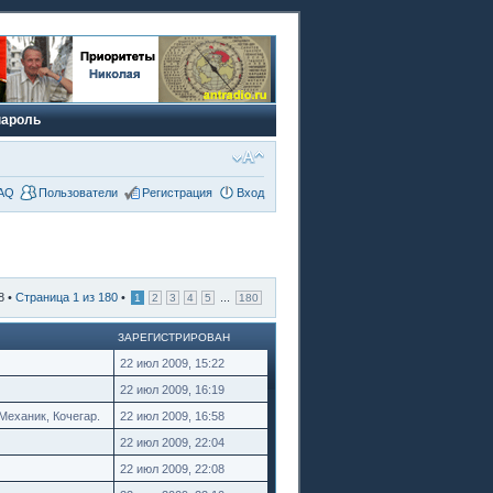
пароль
AQ
Пользователи
Регистрация
Вход
8 •
Страница
1
из
180
•
...
1
2
3
4
5
180
ЗАРЕГИСТРИРОВАН
22 июл 2009, 15:22
22 июл 2009, 16:19
Механик, Кочегар.
22 июл 2009, 16:58
22 июл 2009, 22:04
22 июл 2009, 22:08