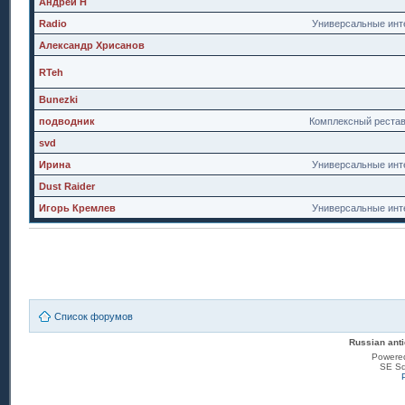
Андрей Н
Radio
Универсальные инт
Александр Хрисанов
RTeh
Bunezki
подводник
Комплексный реста
svd
Ирина
Универсальные инт
Dust Raider
Игорь Кремлев
Универсальные инт
Список форумов
Russian anti
Powere
SE Sq