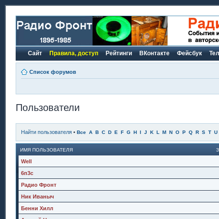
Сайт
Правила, доступ
Рейтинги
ВКонтакте
Фейсбук
Те
Список форумов
Пользователи
Найти пользователя
•
Все
A
B
C
D
E
F
G
H
I
J
K
L
M
N
O
P
Q
R
S
T
U
ИМЯ ПОЛЬЗОВАТЕЛЯ
Well
6п3с
Радио Фронт
Ник Иваныч
Бенни Хилл