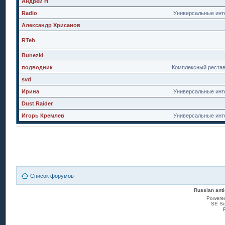
Андрей Н
Radio
Универсальные инт
Александр Хрисанов
RTeh
Bunezki
подводник
Комплексный реста
svd
Ирина
Универсальные инт
Dust Raider
Игорь Кремлев
Универсальные инт
Список форумов
Russian anti
Powere
SE Sq