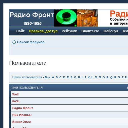
Сайт
Правила, доступ
Рейтинги
ВКонтакте
Фейсбук
Те
Список форумов
Пользователи
Найти пользователя
•
Все
A
B
C
D
E
F
G
H
I
J
K
L
M
N
O
P
Q
R
S
T
U
ИМЯ ПОЛЬЗОВАТЕЛЯ
Well
6п3с
Радио Фронт
Ник Иваныч
Бенни Хилл