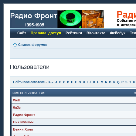
Сайт
Правила, доступ
Рейтинги
ВКонтакте
Фейсбук
Те
Список форумов
Пользователи
Найти пользователя
•
Все
A
B
C
D
E
F
G
H
I
J
K
L
M
N
O
P
Q
R
S
T
U
ИМЯ ПОЛЬЗОВАТЕЛЯ
Well
6п3с
Радио Фронт
Ник Иваныч
Бенни Хилл