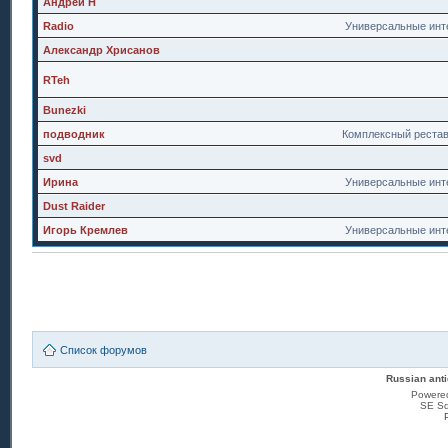
Андрей Н
Radio
Универсальные инт
Александр Хрисанов
RTeh
Bunezki
подводник
Комплексный реста
svd
Ирина
Универсальные инт
Dust Raider
Игорь Кремлев
Универсальные инт
Список форумов
Russian anti
Powere
SE Sq