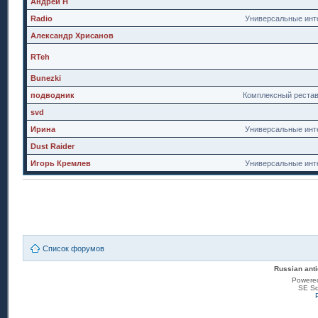
Андрей Н
Radio
Универсальные инт
Александр Хрисанов
RTeh
Bunezki
подводник
Комплексный реста
svd
Ирина
Универсальные инт
Dust Raider
Игорь Кремлев
Универсальные инт
Список форумов
Russian anti
Powere
SE Sq