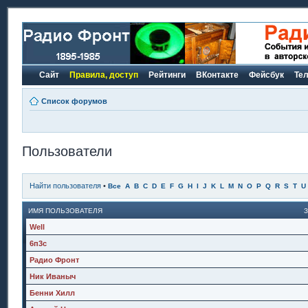
Сайт
Правила, доступ
Рейтинги
ВКонтакте
Фейсбук
Те
Список форумов
Пользователи
Найти пользователя
•
Все
A
B
C
D
E
F
G
H
I
J
K
L
M
N
O
P
Q
R
S
T
U
ИМЯ ПОЛЬЗОВАТЕЛЯ
Well
6п3с
Радио Фронт
Ник Иваныч
Бенни Хилл