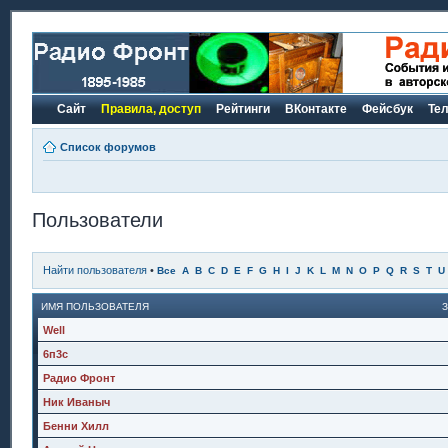
Сайт
Правила, доступ
Рейтинги
ВКонтакте
Фейсбук
Те
Список форумов
Пользователи
Найти пользователя
•
Все
A
B
C
D
E
F
G
H
I
J
K
L
M
N
O
P
Q
R
S
T
U
ИМЯ ПОЛЬЗОВАТЕЛЯ
Well
6п3с
Радио Фронт
Ник Иваныч
Бенни Хилл