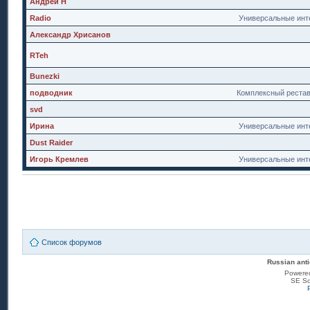
Андрей Н
Radio
Универсальные инт
Александр Хрисанов
RTeh
Bunezki
подводник
Комплексный реста
svd
Ирина
Универсальные инт
Dust Raider
Игорь Кремлев
Универсальные инт
Список форумов
Russian anti
Powere
SE Sq