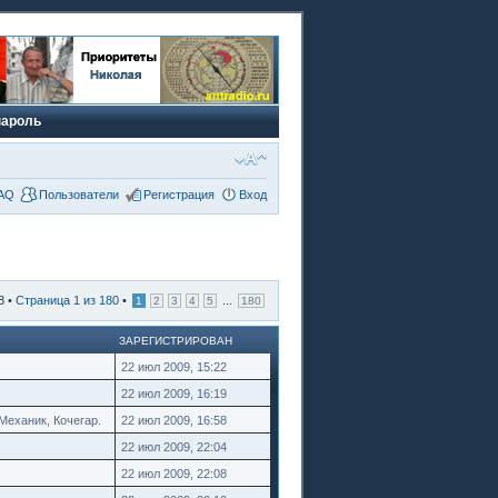
пароль
AQ
Пользователи
Регистрация
Вход
8 •
Страница
1
из
180
•
...
1
2
3
4
5
180
ЗАРЕГИСТРИРОВАН
22 июл 2009, 15:22
22 июл 2009, 16:19
Механик, Кочегар.
22 июл 2009, 16:58
22 июл 2009, 22:04
22 июл 2009, 22:08