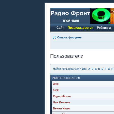
Сайт
Правила, доступ
Рейтинги
Список форумов
Пользователи
Найти пользователя
•
Все
A
B
C
D
E
F
G
H
ИМЯ ПОЛЬЗОВАТЕЛЯ
Well
6п3с
Радио Фронт
Ник Иваныч
Бенни Хилл