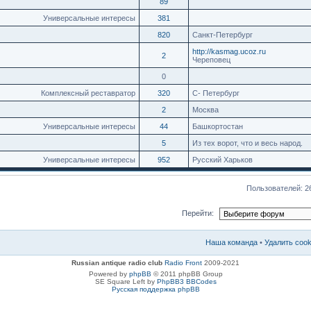
89
Универсальные интересы
381
820
Санкт-Петербург
http://kasmag.ucoz.ru
2
Череповец
0
Комплексный реставратор
320
С- Петербург
2
Москва
Универсальные интересы
44
Башкортостан
5
Из тех ворот, что и весь народ.
Универсальные интересы
952
Русский Харьков
Пользователей: 2
Перейти:
Наша команда
•
Удалить coo
Russian antique radio club
Radio Front
2009-2021
Powered by
phpBB
© 2011 phpBB Group
SE Square Left by
PhpBB3 BBCodes
Русская поддержка phpBB