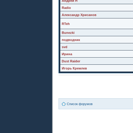
Андрей Н
Radio
Александр Хрисанов
RTeh
Bunezki
подводник
svd
Ирина
Dust Raider
Игорь Кремлев
Список форумов