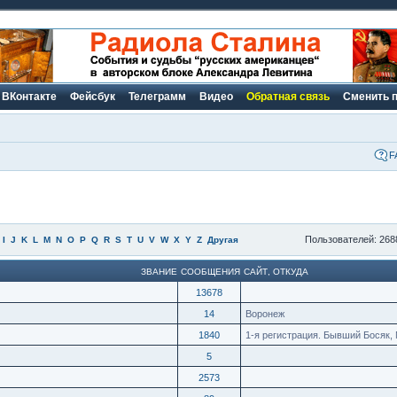
ВКонтакте
Фейсбук
Телеграмм
Видео
Обратная связь
Сменить 
F
Пользователей: 268
I
J
K
L
M
N
O
P
Q
R
S
T
U
V
W
X
Y
Z
Другая
ЗВАНИЕ
СООБЩЕНИЯ
САЙТ
,
ОТКУДА
13678
14
Воронеж
1840
1-я регистрация. Бывший Босяк, 
5
2573