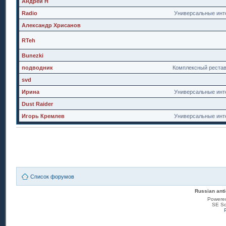
Андрей Н
Radio
Универсальные инт
Александр Хрисанов
RTeh
Bunezki
подводник
Комплексный реста
svd
Ирина
Универсальные инт
Dust Raider
Игорь Кремлев
Универсальные инт
Список форумов
Russian anti
Powere
SE Sq