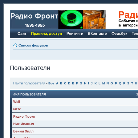
Сайт
Правила, доступ
Рейтинги
ВКонтакте
Фейсбук
Те
Список форумов
Пользователи
Найти пользователя
•
Все
A
B
C
D
E
F
G
H
I
J
K
L
M
N
O
P
Q
R
S
T
U
ИМЯ ПОЛЬЗОВАТЕЛЯ
Well
6п3с
Радио Фронт
Ник Иваныч
Бенни Хилл