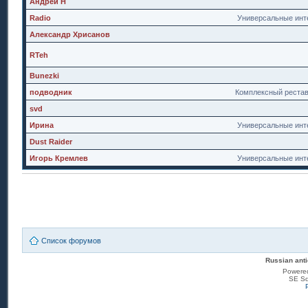
Андрей Н
Radio
Универсальные инт
Александр Хрисанов
RTeh
Bunezki
подводник
Комплексный реста
svd
Ирина
Универсальные инт
Dust Raider
Игорь Кремлев
Универсальные инт
Список форумов
Russian anti
Powere
SE Sq