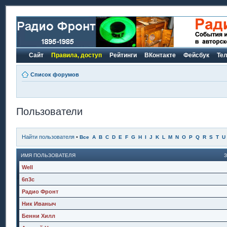
Сайт
Правила, доступ
Рейтинги
ВКонтакте
Фейсбук
Те
Список форумов
Пользователи
Найти пользователя
•
Все
A
B
C
D
E
F
G
H
I
J
K
L
M
N
O
P
Q
R
S
T
U
ИМЯ ПОЛЬЗОВАТЕЛЯ
Well
6п3с
Радио Фронт
Ник Иваныч
Бенни Хилл