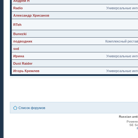
Андрей Н
Radio
Универсальные инт
Александр Хрисанов
RTeh
Bunezki
подводник
Комплексный реста
svd
Ирина
Универсальные инт
Dust Raider
Игорь Кремлев
Универсальные инт
Список форумов
Russian anti
Powere
SE Sq