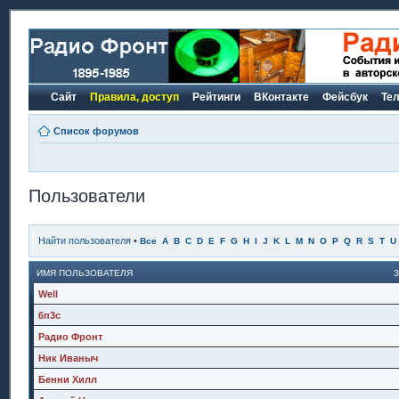
Сайт
Правила, доступ
Рейтинги
ВКонтакте
Фейсбук
Те
Список форумов
Пользователи
Найти пользователя
•
Все
A
B
C
D
E
F
G
H
I
J
K
L
M
N
O
P
Q
R
S
T
U
ИМЯ ПОЛЬЗОВАТЕЛЯ
Well
6п3с
Радио Фронт
Ник Иваныч
Бенни Хилл