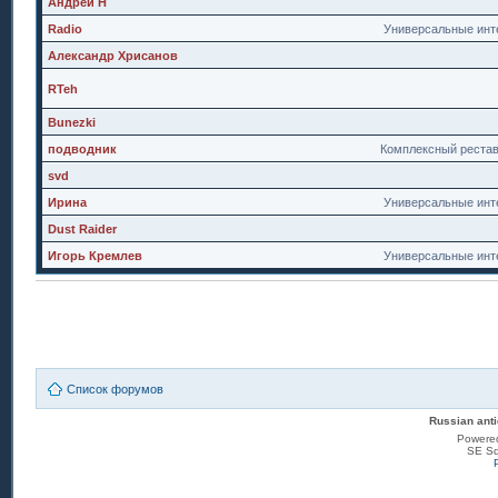
Андрей Н
Radio
Универсальные инт
Александр Хрисанов
RTeh
Bunezki
подводник
Комплексный реста
svd
Ирина
Универсальные инт
Dust Raider
Игорь Кремлев
Универсальные инт
Список форумов
Russian anti
Powere
SE Sq