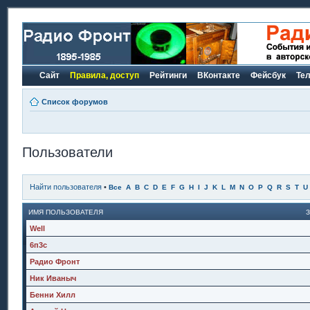
Сайт
Правила, доступ
Рейтинги
ВКонтакте
Фейсбук
Те
Список форумов
Пользователи
Найти пользователя
•
Все
A
B
C
D
E
F
G
H
I
J
K
L
M
N
O
P
Q
R
S
T
U
ИМЯ ПОЛЬЗОВАТЕЛЯ
Well
6п3с
Радио Фронт
Ник Иваныч
Бенни Хилл