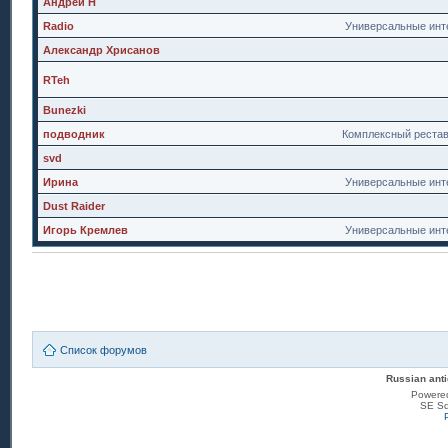
Андрей Н
Radio
Универсальные инт
Александр Хрисанов
RTeh
Bunezki
подводник
Комплексный реста
svd
Ирина
Универсальные инт
Dust Raider
Игорь Кремлев
Универсальные инт
Список форумов
Russian anti
Powere
SE Sq