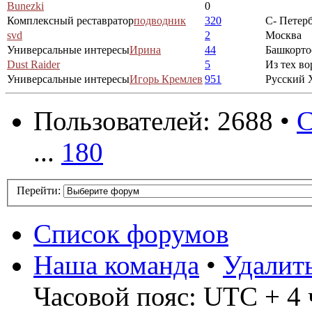
Bunezki
0
Комплексный реставратор
подводник
320
С- Петер
svd
2
Москва
Универсальные интересы
Ирина
44
Башкорто
Dust Raider
5
Из тех во
Универсальные интересы
Игорь Кремлев
951
Русский 
Пользователей: 2688 •
С
...
180
Перейти:
Список форумов
Наша команда
•
Удалит
Часовой пояс: UTC + 4 