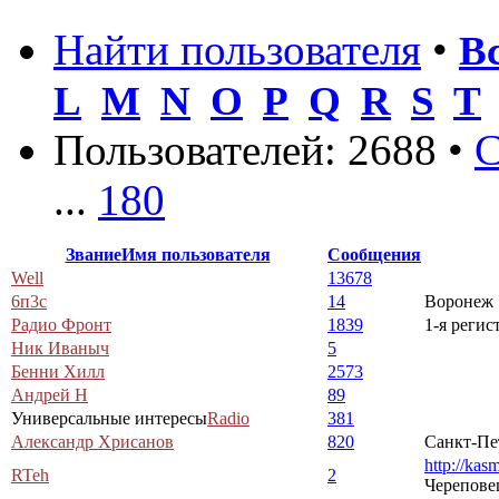
Найти пользователя
•
В
L
M
N
O
P
Q
R
S
T
Пользователей: 2688 •
С
...
180
Звание
Имя пользователя
Сообщения
Well
13678
6п3с
14
Воронеж
Радио Фронт
1839
1-я регис
Ник Иваныч
5
Бенни Хилл
2573
Андрей Н
89
Универсальные интересы
Radio
381
Александр Хрисанов
820
Санкт-Пе
http://kas
RTeh
2
Черепове