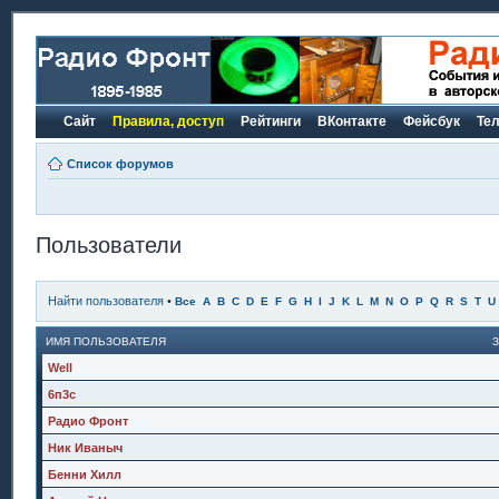
Сайт
Правила, доступ
Рейтинги
ВКонтакте
Фейсбук
Те
Список форумов
Пользователи
Найти пользователя
•
Все
A
B
C
D
E
F
G
H
I
J
K
L
M
N
O
P
Q
R
S
T
U
ИМЯ ПОЛЬЗОВАТЕЛЯ
Well
6п3с
Радио Фронт
Ник Иваныч
Бенни Хилл