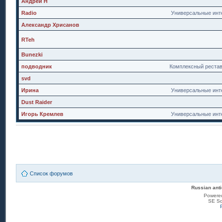
Андрей Н
Radio
Универсальные инт
Александр Хрисанов
RTeh
Bunezki
подводник
Комплексный реста
svd
Ирина
Универсальные инт
Dust Raider
Игорь Кремлев
Универсальные инт
Список форумов
Russian anti
Powere
SE Sq