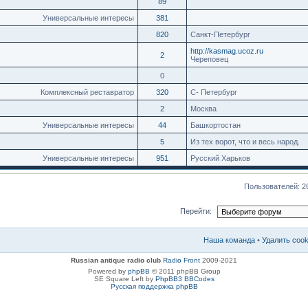
89
Универсальные интересы
381
820
Санкт-Петербург
http://kasmag.ucoz.ru
2
Череповец
0
Комплексный реставратор
320
С- Петербург
2
Москва
Универсальные интересы
44
Башкортостан
5
Из тех ворот, что и весь народ.
Универсальные интересы
951
Русский Харьков
Пользователей: 2
Перейти:
Наша команда
•
Удалить coo
Russian antique radio club
Radio Front
2009-2021
Powered by
phpBB
© 2011 phpBB Group
SE Square Left by
PhpBB3 BBCodes
Русская поддержка phpBB