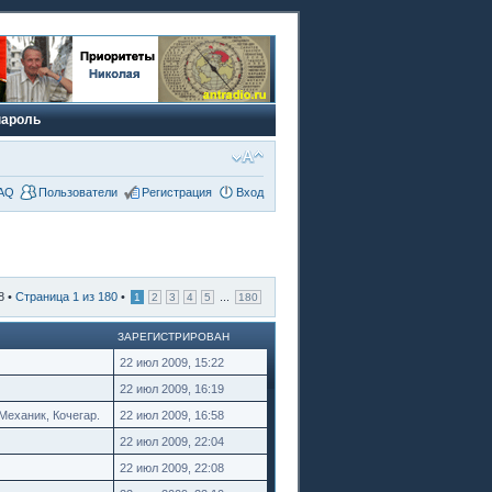
пароль
AQ
Пользователи
Регистрация
Вход
8 •
Страница
1
из
180
•
...
1
2
3
4
5
180
ЗАРЕГИСТРИРОВАН
22 июл 2009, 15:22
22 июл 2009, 16:19
Механик, Кочегар.
22 июл 2009, 16:58
22 июл 2009, 22:04
22 июл 2009, 22:08