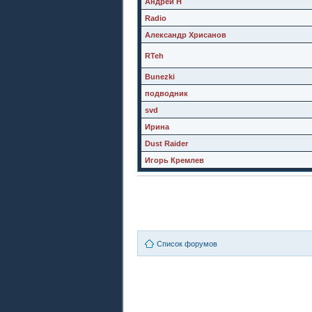
Андрей Н
Radio
Александр Хрисанов
RTeh
Bunezki
подводник
svd
Ирина
Dust Raider
Игорь Кремлев
Список форумов