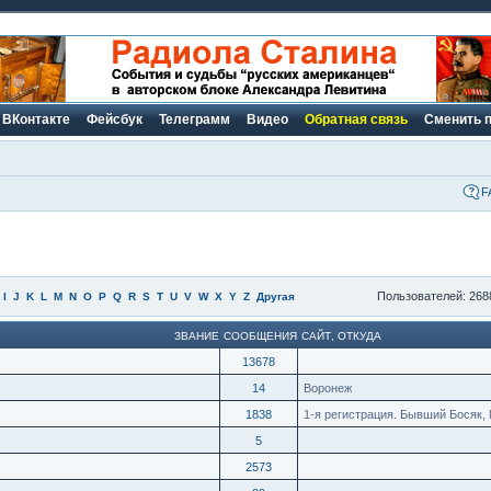
ВКонтакте
Фейсбук
Телеграмм
Видео
Обратная связь
Сменить 
F
Пользователей: 268
I
J
K
L
M
N
O
P
Q
R
S
T
U
V
W
X
Y
Z
Другая
ЗВАНИЕ
СООБЩЕНИЯ
САЙТ
,
ОТКУДА
13678
14
Воронеж
1838
1-я регистрация. Бывший Босяк, 
5
2573