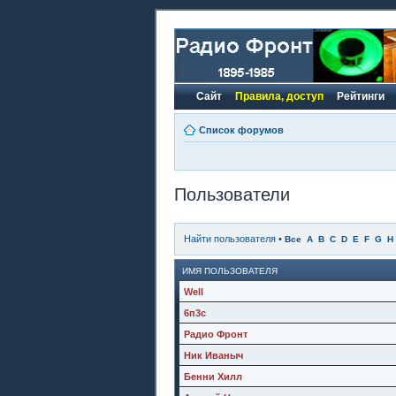
Сайт
Правила, доступ
Рейтинги
Список форумов
Пользователи
Найти пользователя
•
Все
A
B
C
D
E
F
G
H
ИМЯ ПОЛЬЗОВАТЕЛЯ
Well
6п3с
Радио Фронт
Ник Иваныч
Бенни Хилл