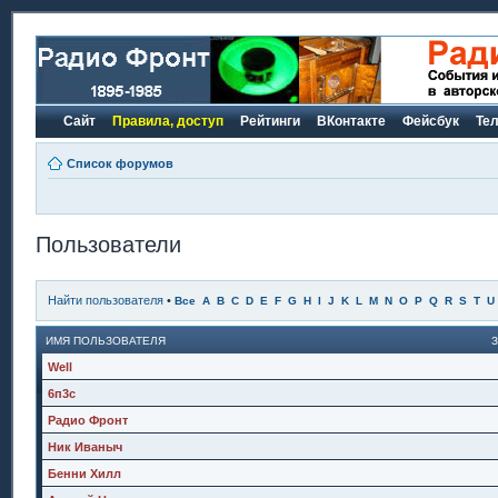
Сайт
Правила, доступ
Рейтинги
ВКонтакте
Фейсбук
Те
Список форумов
Пользователи
Найти пользователя
•
Все
A
B
C
D
E
F
G
H
I
J
K
L
M
N
O
P
Q
R
S
T
U
ИМЯ ПОЛЬЗОВАТЕЛЯ
Well
6п3с
Радио Фронт
Ник Иваныч
Бенни Хилл