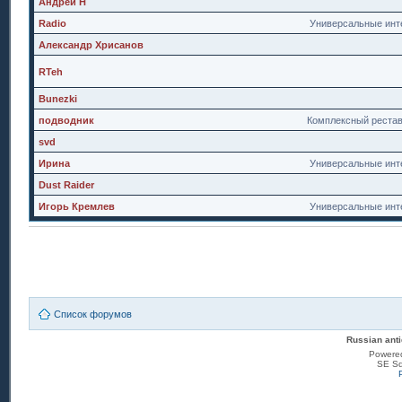
Андрей Н
Radio
Универсальные инт
Александр Хрисанов
RTeh
Bunezki
подводник
Комплексный реста
svd
Ирина
Универсальные инт
Dust Raider
Игорь Кремлев
Универсальные инт
Список форумов
Russian anti
Powere
SE Sq