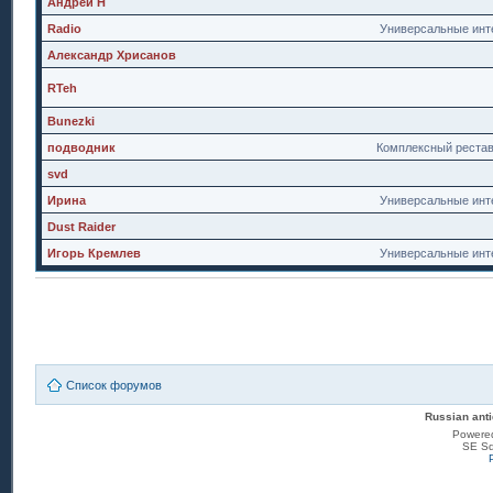
Андрей Н
Radio
Универсальные инт
Александр Хрисанов
RTeh
Bunezki
подводник
Комплексный реста
svd
Ирина
Универсальные инт
Dust Raider
Игорь Кремлев
Универсальные инт
Список форумов
Russian anti
Powere
SE Sq