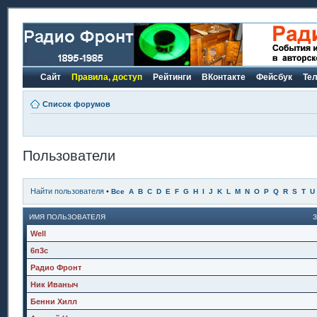
Сайт
Правила, доступ
Рейтинги
ВКонтакте
Фейсбук
Те
Список форумов
Пользователи
Найти пользователя
•
Все
A
B
C
D
E
F
G
H
I
J
K
L
M
N
O
P
Q
R
S
T
U
ИМЯ ПОЛЬЗОВАТЕЛЯ
Well
6п3с
Радио Фронт
Ник Иваныч
Бенни Хилл