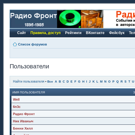
Сайт
Правила, доступ
Рейтинги
ВКонтакте
Фейсбук
Те
Список форумов
Пользователи
Найти пользователя
•
Все
A
B
C
D
E
F
G
H
I
J
K
L
M
N
O
P
Q
R
S
T
U
ИМЯ ПОЛЬЗОВАТЕЛЯ
Well
6п3с
Радио Фронт
Ник Иваныч
Бенни Хилл