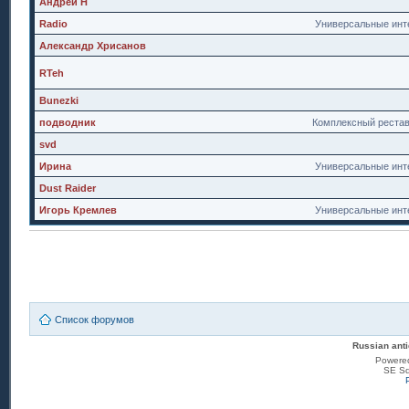
Андрей Н
Radio
Универсальные инт
Александр Хрисанов
RTeh
Bunezki
подводник
Комплексный реста
svd
Ирина
Универсальные инт
Dust Raider
Игорь Кремлев
Универсальные инт
Список форумов
Russian anti
Powere
SE Sq