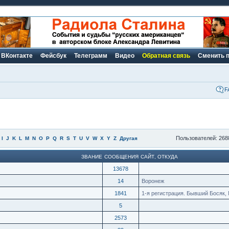
ВКонтакте
Фейсбук
Телеграмм
Видео
Обратная связь
Сменить 
F
Пользователей: 268
I
J
K
L
M
N
O
P
Q
R
S
T
U
V
W
X
Y
Z
Другая
ЗВАНИЕ
СООБЩЕНИЯ
САЙТ
,
ОТКУДА
13678
14
Воронеж
1841
1-я регистрация. Бывший Босяк, 
5
2573