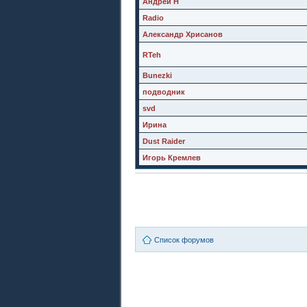
Андрей Н
Radio
Александр Хрисанов
RTeh
Bunezki
подводник
svd
Ирина
Dust Raider
Игорь Кремлев
Список форумов