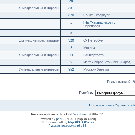
89
Универсальные интересы
381
820
Санкт-Петербург
http://kasmag.ucoz.ru
2
Череповец
0
Комплексный реставратор
320
С- Петербург
2
Москва
Универсальные интересы
44
Башкортостан
5
Из тех ворот, что и весь народ.
Универсальные интересы
952
Русский Харьков
Пользователей: 2
Перейти:
Наша команда
•
Удалить coo
Russian antique radio club
Radio Front
2009-2021
Powered by
phpBB
© 2011 phpBB Group
SE Square Left by
PhpBB3 BBCodes
Русская поддержка phpBB