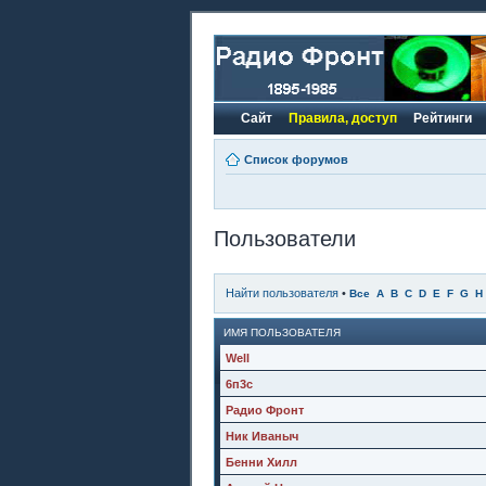
Сайт
Правила, доступ
Рейтинги
Список форумов
Пользователи
Найти пользователя
•
Все
A
B
C
D
E
F
G
H
ИМЯ ПОЛЬЗОВАТЕЛЯ
Well
6п3с
Радио Фронт
Ник Иваныч
Бенни Хилл