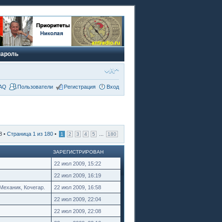
пароль
AQ
Пользователи
Регистрация
Вход
8 •
Страница
1
из
180
•
...
1
2
3
4
5
180
ЗАРЕГИСТРИРОВАН
22 июл 2009, 15:22
22 июл 2009, 16:19
Механик, Кочегар.
22 июл 2009, 16:58
22 июл 2009, 22:04
22 июл 2009, 22:08