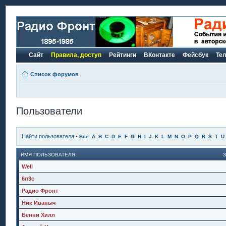
Сайт
Правила, доступ
Рейтинги
ВКонтакте
Фейсбук
Те
Список форумов
Пользователи
Найти пользователя
•
Все
A
B
C
D
E
F
G
H
I
J
K
L
M
N
O
P
Q
R
S
T
U
ИМЯ ПОЛЬЗОВАТЕЛЯ
Well
6п3с
Радио Фронт
Ник Иваныч
Бенни Хилл