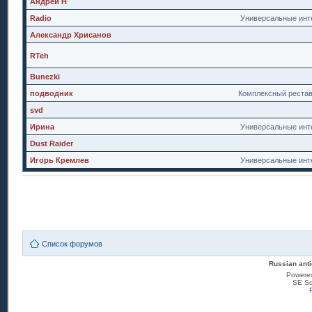
Андрей Н
Radio
Универсальные инт
Александр Хрисанов
RTeh
Bunezki
подводник
Комплексный реста
svd
Ирина
Универсальные инт
Dust Raider
Игорь Кремлев
Универсальные инт
Список форумов
Russian anti
Powere
SE Sq