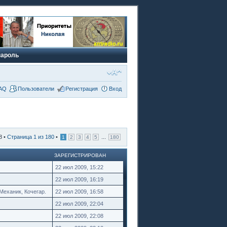
пароль
AQ
Пользователи
Регистрация
Вход
8 •
Страница
1
из
180
•
...
1
2
3
4
5
180
ЗАРЕГИСТРИРОВАН
22 июл 2009, 15:22
22 июл 2009, 16:19
Механик, Кочегар.
22 июл 2009, 16:58
22 июл 2009, 22:04
22 июл 2009, 22:08