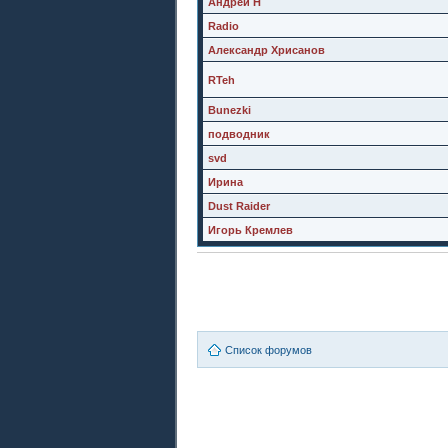
Андрей Н
Radio
Александр Хрисанов
RTeh
Bunezki
подводник
svd
Ирина
Dust Raider
Игорь Кремлев
Список форумов