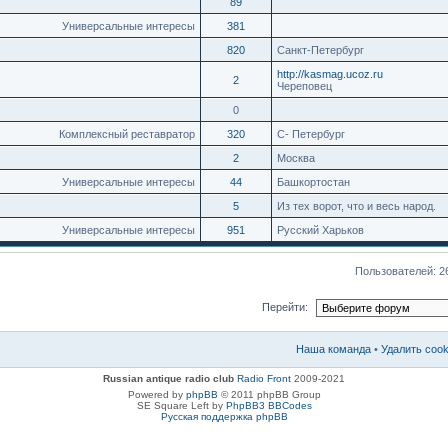
89
Универсальные интересы
381
820
Санкт-Петербург
http://kasmag.ucoz.ru
2
Череповец
0
Комплексный реставратор
320
С- Петербург
2
Москва
Универсальные интересы
44
Башкортостан
5
Из тех ворот, что и весь народ.
Универсальные интересы
951
Русский Харьков
Пользователей: 2
Перейти:
Наша команда
•
Удалить coo
Russian antique radio club
Radio Front
2009-2021
Powered by
phpBB
© 2011 phpBB Group
SE Square Left by
PhpBB3 BBCodes
Русская поддержка phpBB