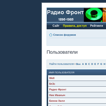
Сайт
Правила, доступ
Рейтинги
Список форумов
Пользователи
Найти пользователя
•
Все
A
B
C
D
E
F
G
H
ИМЯ ПОЛЬЗОВАТЕЛЯ
Well
6п3с
Радио Фронт
Ник Иваныч
Бенни Хилл