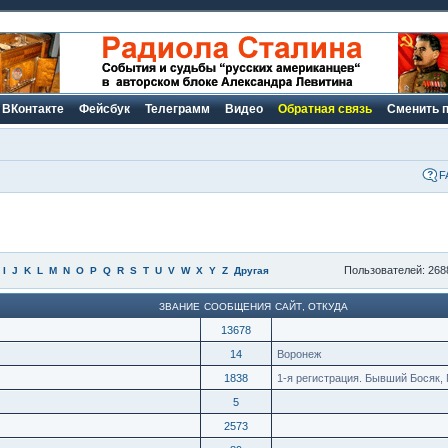
ВКонтакте
Фейсбук
Телеграмм
Видео
Обратная связь
Сменить 
F
Пользователей: 268
I
J
K
L
M
N
O
P
Q
R
S
T
U
V
W
X
Y
Z
Другая
ЗВАНИЕ
СООБЩЕНИЯ
САЙТ
,
ОТКУДА
13678
14
Воронеж
1838
1-я регистрация. Бывший Босяк, 
5
2573