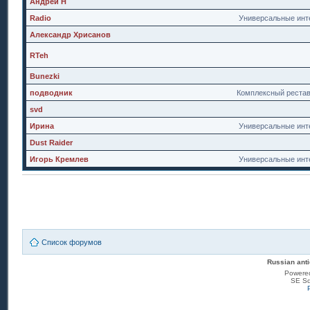
Андрей Н
Radio
Универсальные инт
Александр Хрисанов
RTeh
Bunezki
подводник
Комплексный реста
svd
Ирина
Универсальные инт
Dust Raider
Игорь Кремлев
Универсальные инт
Список форумов
Russian anti
Powere
SE Sq