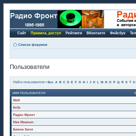
Сайт
Правила, доступ
Рейтинги
ВКонтакте
Фейсбук
Те
Список форумов
Пользователи
Найти пользователя
•
Все
A
B
C
D
E
F
G
H
I
J
K
L
M
N
O
P
Q
R
S
T
U
ИМЯ ПОЛЬЗОВАТЕЛЯ
Well
6п3с
Радио Фронт
Ник Иваныч
Бенни Хилл