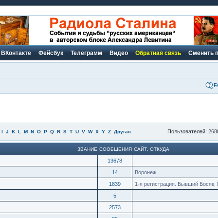
ВКонтакте
Фейсбук
Телеграмм
Видео
Обратная связь
Сменить 
F
Пользователей: 268
I
J
K
L
M
N
O
P
Q
R
S
T
U
V
W
X
Y
Z
Другая
ЗВАНИЕ
СООБЩЕНИЯ
САЙТ
,
ОТКУДА
13678
14
Воронеж
1839
1-я регистрация. Бывший Босяк, 
5
2573