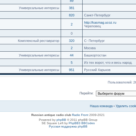
89
Универсальные интересы
381
820
Санкт-Петербург
http://kasmag.ucoz.ru
2
Череповец
0
Комплексный реставратор
320
С- Петербург
2
Москва
Универсальные интересы
44
Башкортостан
5
Из тех ворот, что и весь народ.
Универсальные интересы
951
Русский Харьков
Пользователей: 2
Перейти:
Наша команда
•
Удалить coo
Russian antique radio club
Radio Front
2009-2021
Powered by
phpBB
© 2011 phpBB Group
SE Square Left by
PhpBB3 BBCodes
Русская поддержка phpBB