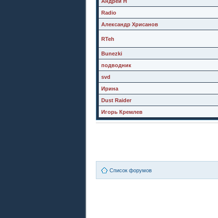
Андрей Н
Radio
Александр Хрисанов
RTeh
Bunezki
подводник
svd
Ирина
Dust Raider
Игорь Кремлев
Список форумов