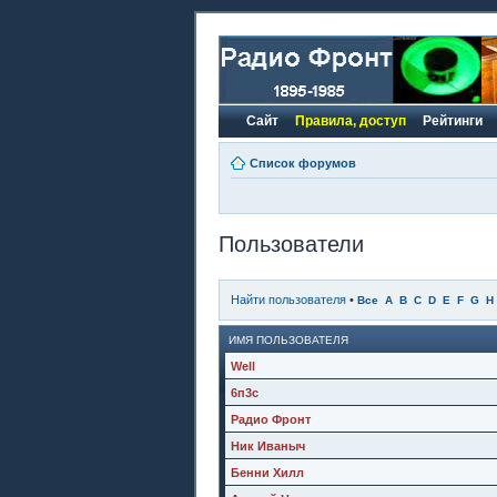
Сайт
Правила, доступ
Рейтинги
Список форумов
Пользователи
Найти пользователя
•
Все
A
B
C
D
E
F
G
H
ИМЯ ПОЛЬЗОВАТЕЛЯ
Well
6п3с
Радио Фронт
Ник Иваныч
Бенни Хилл