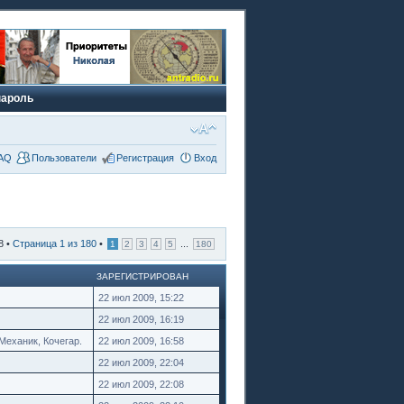
пароль
AQ
Пользователи
Регистрация
Вход
8 •
Страница
1
из
180
•
...
1
2
3
4
5
180
ЗАРЕГИСТРИРОВАН
22 июл 2009, 15:22
22 июл 2009, 16:19
Механик, Кочегар.
22 июл 2009, 16:58
22 июл 2009, 22:04
22 июл 2009, 22:08