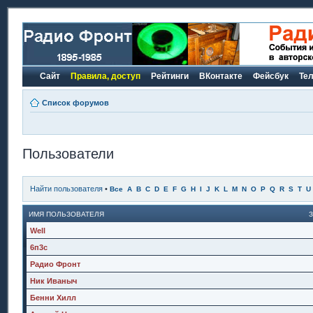
Сайт
Правила, доступ
Рейтинги
ВКонтакте
Фейсбук
Те
Список форумов
Пользователи
Найти пользователя
•
Все
A
B
C
D
E
F
G
H
I
J
K
L
M
N
O
P
Q
R
S
T
U
ИМЯ ПОЛЬЗОВАТЕЛЯ
Well
6п3с
Радио Фронт
Ник Иваныч
Бенни Хилл