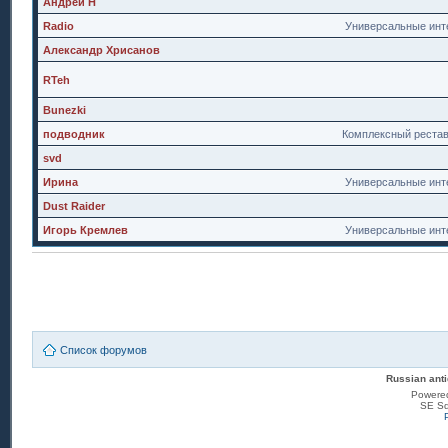
Андрей Н
Radio
Универсальные инт
Александр Хрисанов
RTeh
Bunezki
подводник
Комплексный реста
svd
Ирина
Универсальные инт
Dust Raider
Игорь Кремлев
Универсальные инт
Список форумов
Russian anti
Powere
SE Sq