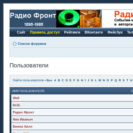
Сайт
Правила, доступ
Рейтинги
ВКонтакте
Фейсбук
Те
Список форумов
Пользователи
Найти пользователя
•
Все
A
B
C
D
E
F
G
H
I
J
K
L
M
N
O
P
Q
R
S
T
U
ИМЯ ПОЛЬЗОВАТЕЛЯ
Well
6п3с
Радио Фронт
Ник Иваныч
Бенни Хилл