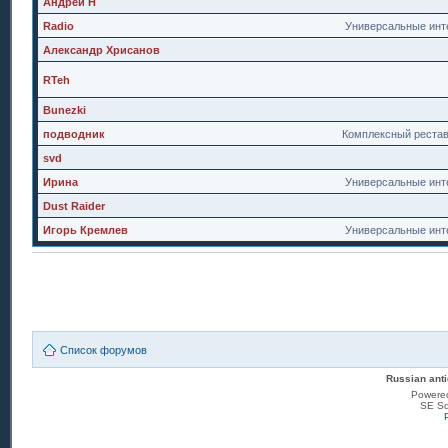
Андрей Н
Radio
Универсальные инт
Александр Хрисанов
RTeh
Bunezki
подводник
Комплексный реста
svd
Ирина
Универсальные инт
Dust Raider
Игорь Кремлев
Универсальные инт
Список форумов
Russian anti
Powere
SE Sq