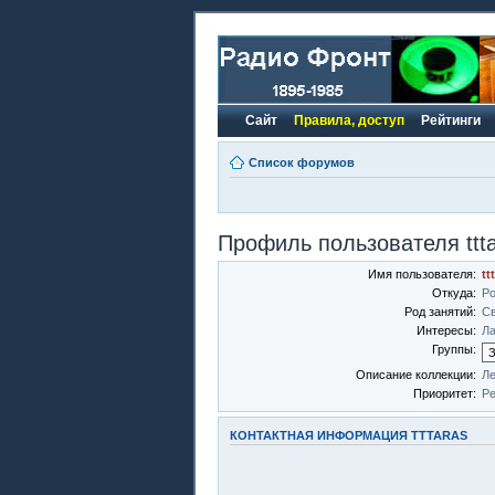
Сайт
Правила, доступ
Рейтинги
Список форумов
Профиль пользователя ttt
Имя пользователя:
tt
Откуда:
Ро
Род занятий:
С
Интересы:
Ла
Группы:
Описание коллекции:
Ле
Приоритет:
Ре
КОНТАКТНАЯ ИНФОРМАЦИЯ TTTARAS