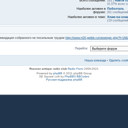
Всего сообщений:
281 |
Найти с
(0.37% всех с
Наиболее активен в
Поболтать
форуме:
(61 сообщений
Наиболее активен в теме:
Хлам-на-хла
(19 сообщений
иквидация собранного не посильным трудом
http://www.rt20.getbb.ru/viewtopic.php?f=18
Перейти:
Наша команда
•
Удалить coo
Russian antique radio club
Radio Front
2009-2021
Powered by
phpBB
© 2011 phpBB Group
SE Square Left by
PhpBB3 BBCodes
Русская поддержка phpBB