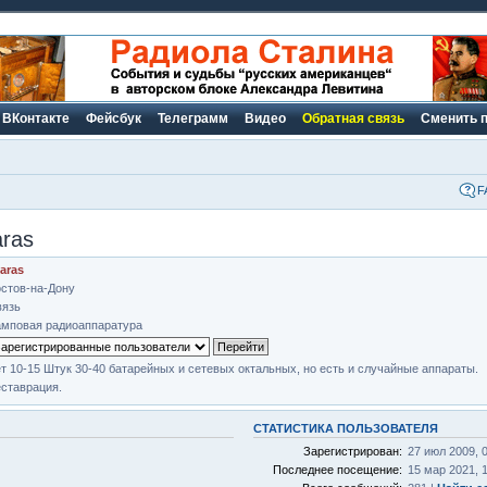
ВКонтакте
Фейсбук
Телеграмм
Видео
Обратная связь
Сменить 
F
aras
taras
стов-на-Дону
вязь
мповая радиоаппаратура
т 10-15 Штук 30-40 батарейных и сетевых октальных, но есть и случайные аппараты.
ставрация.
СТАТИСТИКА ПОЛЬЗОВАТЕЛЯ
Зарегистрирован:
27 июл 2009, 
Последнее посещение:
15 мар 2021, 