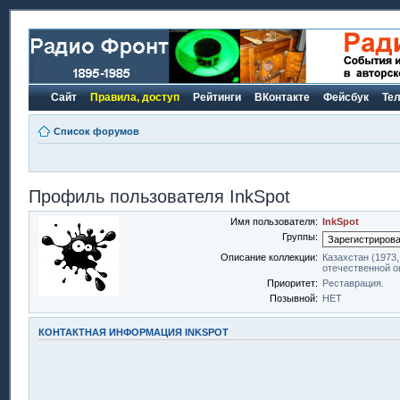
Сайт
Правила, доступ
Рейтинги
ВКонтакте
Фейсбук
Те
Список форумов
Профиль пользователя InkSpot
Имя пользователя:
InkSpot
Группы:
Описание коллекции:
Казахстан (1973,
отечественной о
Приоритет:
Реставрация.
Позывной:
НЕТ
КОНТАКТНАЯ ИНФОРМАЦИЯ INKSPOT