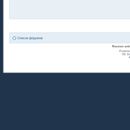
Список форумов
Russian anti
Powere
SE Sq